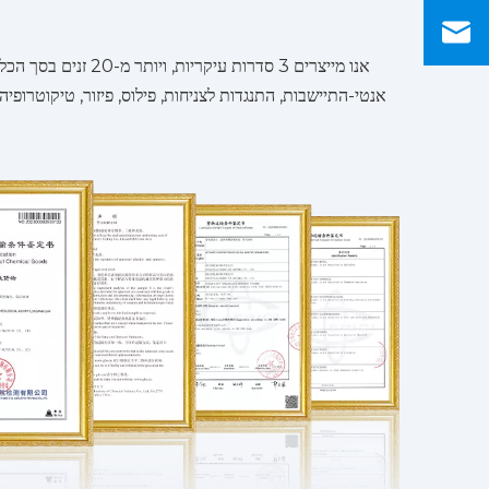
אנטי-התיישבות, התנגדות לצניחות, פילוס, פיזור, טיקוטרופי