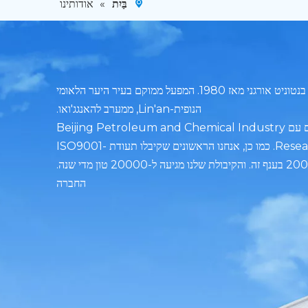
בַּיִת
»
אודותינו
Zhejiang Qinghong New Material Co., Ltd. היא יצרנית מקצועית של בנטוניט אורגני מאז 1980. המפעל ממוקם בעיר היער הלאומי
הנופית-Lin'an, ממערב להאנגג'ואו.
שלנו היא היצרנית הראשונה של בנטוניט אורגני, תחת מחקר, פיתוח וייצור משותפים עם Beijing Petroleum and Chemical Industry
Research Institute of Chinese Petroleum Industry Research Institute. כמו כן, אנחנו הראשונים שקיבלו תעודת ISO9001-
והקיבולת שלנו מגיעה ל-20000 טון מדי שנה.
החברה