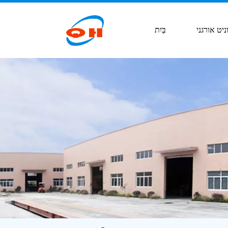
ניט אורגני
בַּיִת