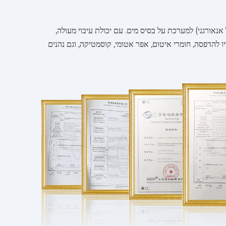
 801, סדרה 881 ו-CP-1 בנטוניט אורגני, תוסף ריאולוגי (ג'ל אנאורגני) למערכת על בסיס מים. עם יכולת עיבוי מעולה,
יו להדפסה, חומרי איטום, אפר אטומי, קוסמטיקה, וגם נהנים