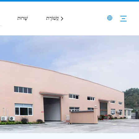
צור קשר
כְּלֵי תִקְשׁוֹרֶת
שֵׁרוּת