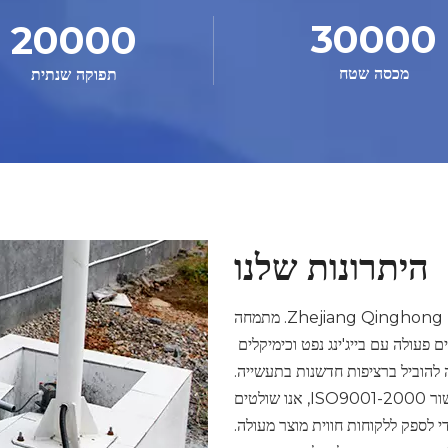
30000
20000
מכסה שטח
תפוקה שנתית
היתרונות שלנו
מאז 1980, Zhejiang Qinghong New Material Co., Ltd. מתמחה
ם פעולה עם בייג'ינג נפט וכימיקלים
להוביל ברציפות חדשנות בתעשייה.
כארגון הראשון בתעשייה שהשיג אישור ISO9001-2000, אנו שולטים
 לספק ללקוחות חווית מוצר מעולה.