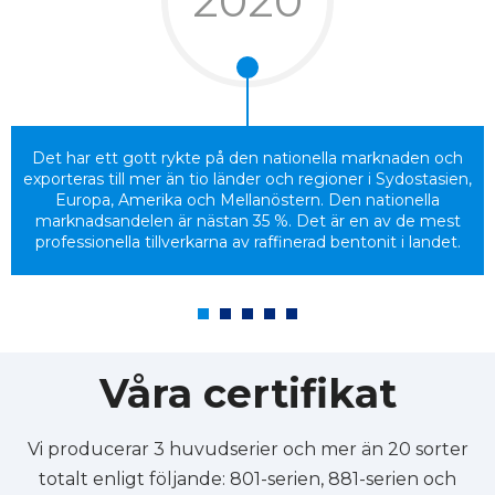
2020
Det har ett gott rykte på den nationella marknaden och
exporteras till mer än tio länder och regioner i Sydostasien,
Europa, Amerika och Mellanöstern. Den nationella
marknadsandelen är nästan 35 %. Det är en av de mest
professionella tillverkarna av raffinerad bentonit i landet.
Våra certifikat
Vi producerar 3 huvudserier och mer än 20 sorter
totalt enligt följande: 801-serien, 881-serien och