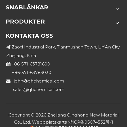
SNABLÄNKAR
PRODUKTER
KONTAKTA OSS
Zaoxi Industrial Park, Tianmushan Town, Lin'An City,

Zhejiang, Kina
+86-571-63781600

+86-571-63783030
john@qhchemical.com

sales@qhchemical.com
Copyright ©
2026
Zhejiang Qinghong New Material
Co., Ltd.
Webbplatskarta
浙ICP备05074532号-1