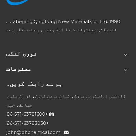
Zhejiang Qinghong New Material Co., Ltd. 1980 سے
نامیاتی بینٹونائٹ کا ایک پیشہ ور صنعت کار ہے۔
فوری لنکس
مصنوعات
ہم سے رابطہ کریں۔
انڈسٹریل پارک، تیان موشن ٹاؤن، لن آن سٹی،
زاوکسی
جیانگ، چین
+86-571-63781600

+86-571-63783030
john@qhchemical.com
