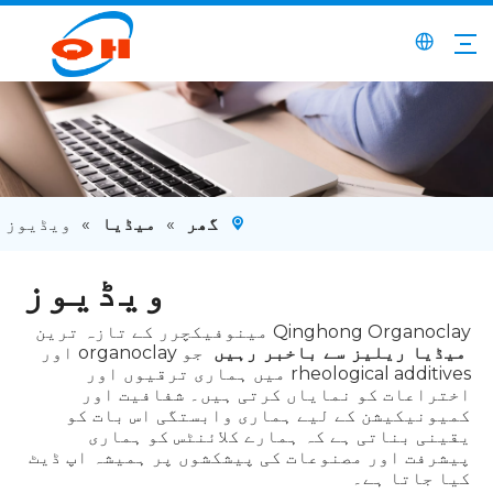
گھر
»
میڈیا
»
ویڈیوز
ویڈیوز
Qinghong Organoclay مینوفیکچرر کے تازہ ترین
میڈیا ریلیز سے باخبر رہیں
جو organoclay اور
rheological additives میں ہماری ترقیوں اور
اختراعات کو نمایاں کرتی ہیں۔ شفافیت اور
کمیونیکیشن کے لیے ہماری وابستگی اس بات کو
یقینی بناتی ہے کہ ہمارے کلائنٹس کو ہماری
پیشرفت اور مصنوعات کی پیشکشوں پر ہمیشہ اپ ڈیٹ
کیا جاتا ہے۔