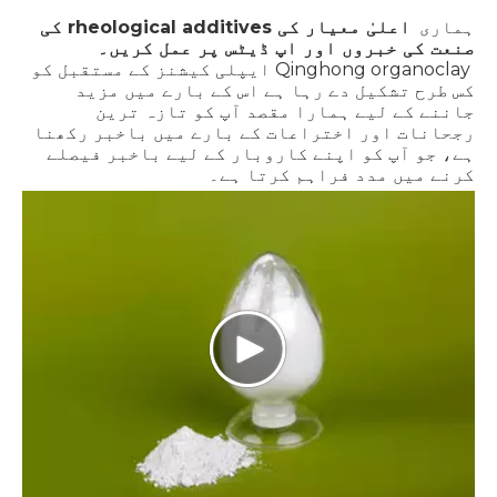
ہماری
اعلیٰ معیار کی rheological additives کی
صنعت کی خبروں اور اپ ڈیٹس پر عمل کریں۔
Qinghong organoclay ایپلی کیشنز کے مستقبل کو
کس طرح تشکیل دے رہا ہے اس کے بارے میں مزید
جاننے کے لیے ہمارا مقصد آپ کو تازہ ترین
رجحانات اور اختراعات کے بارے میں باخبر رکھنا
ہے، جو آپ کو اپنے کاروبار کے لیے باخبر فیصلے
کرنے میں مدد فراہم کرتا ہے۔