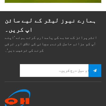
ہمارے نیوز لیٹر کے لیے سائن
اپ کریں۔
انٹرپرائز کے جذبے کی پاسداری کرتے ہوئے 'اپنے
آپ کو عزائم حاصل کرنے، سچائی کی تلاش اور ترقی
کرنے کی ترغیب دیں'۔