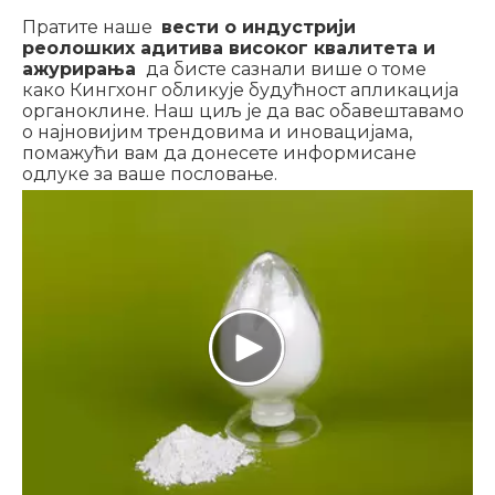
Пратите наше
вести о индустрији
реолошких адитива високог квалитета и
ажурирања
да бисте сазнали више о томе
како Кингхонг обликује будућност апликација
органоклине. Наш циљ је да вас обавештавамо
о најновијим трендовима и иновацијама,
помажући вам да донесете информисане
одлуке за ваше пословање.