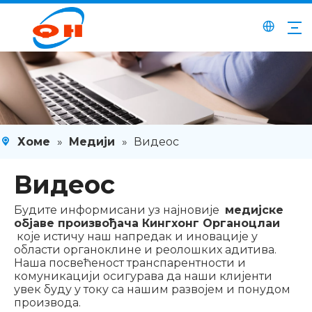
Хоме
»
Медији
»
Видеос
Видеос
Будите информисани уз најновије
медијске
објаве произвођача Кингхонг Органоцлаи
које истичу наш напредак и иновације у
области органоклине и реолошких адитива.
Наша посвећеност транспарентности и
комуникацији осигурава да наши клијенти
увек буду у току са нашим развојем и понудом
производа.