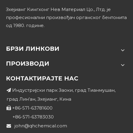
Зхејианг Кингхонг Нев Материал Цо., Лтд. је
професионални произвођач органског бентонита
од 1980. године.
БРЗИ ЛИНКОВИ
ПРОИЗВОДИ
КОНТАКТИРАЈТЕ НАС
Индустријски парк Заоки, град Тианмушан,

град Лин'ан, Зхејианг, Кина
+86-571-63781600

+86-571-63783030
john@qhchemical.com
