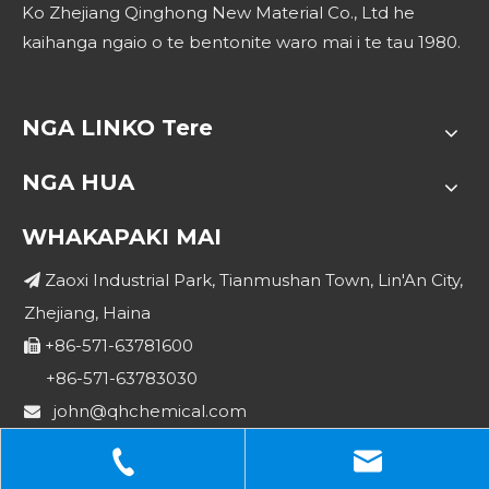
Ko Zhejiang Qinghong New Material Co., Ltd he
kaihanga ngaio o te bentonite waro mai i te tau 1980.
NGA LINKO Tere
NGA HUA
WHAKAPAKI MAI
Zaoxi Industrial Park, Tianmushan Town, Lin'An City,

Zhejiang, Haina
+86-571-63781600

+86-571-63783030
john@qhchemical.com

sales@qhchemical.com