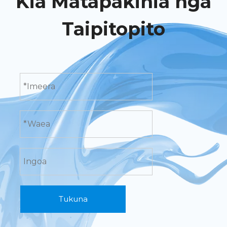
Kia Matapakihia nga
Taipitopito
Tukuna