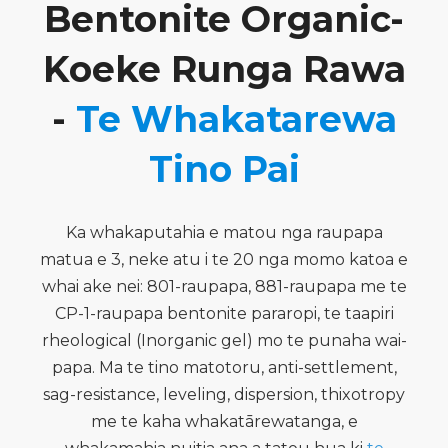
Bentonite Organic-
Koeke Runga Rawa
-
Te Whakatarewa
Tino Pai
Ka whakaputahia e matou nga raupapa
matua e 3, neke atu i te 20 nga momo katoa e
whai ake nei: 801-raupapa, 881-raupapa me te
CP-1-raupapa bentonite pararopi, te taapiri
rheological (Inorganic gel) mo te punaha wai-
papa. Ma te tino matotoru, anti-settlement,
sag-resistance, leveling, dispersion, thixotropy
me te kaha whakatārewatanga, e