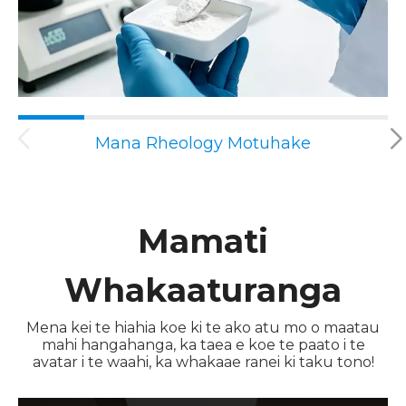
Mana Rheology Motuhake
Mamati
Whakaaturanga
Mena kei te hiahia koe ki te ako atu mo o maatau
mahi hangahanga, ka taea e koe te paato i te
avatar i te waahi, ka whakaae ranei ki taku tono!