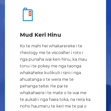
Mud Keri Hinu
Ko te mahi hei whakarereke i te
rheology me te viscosifier i roto i
nga punaha wai keri-hinu, ka mau
tonu i te pokey me nga taonga
whakaheke kutikuti i raro i nga
ahuatanga o te wera me te
pehanga teitei. He pai te
whakahaere i te mate o te wai me
te aukati i nga haea toka, na reira ka
noho haumaru te keri me te pai o