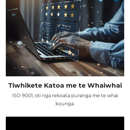
Tiwhikete Katoa me te Whaiwhai
ISO 9001, oti nga rekoata puranga me te whai
kounga.