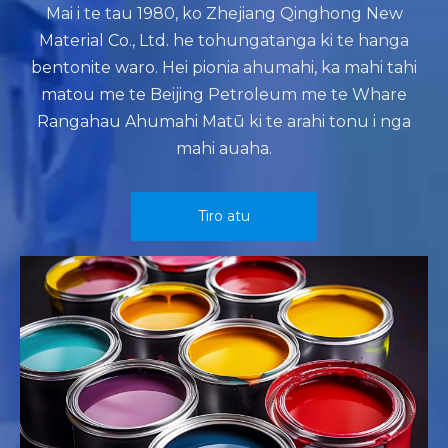
Mai i te tau 1980, ko Zhejiang Qinghong New
Material Co., Ltd. he tohungatanga ki te hanga
bentonite waro. Hei pionia ahumahi, ka mahi tahi
matou me te Beijing Petroleum me te Whare
Rangahau Ahumahi Matū ki te arahi tonu i nga
mahi auaha.
Tiro atu