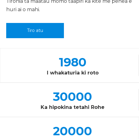
Tirohia ta maatau momo taapiri ka kite me pehea e
huri ai o mahi.
Tiro atu
1980
I whakaturia ki roto
30000
Ka hipokina tetahi Rohe
20000