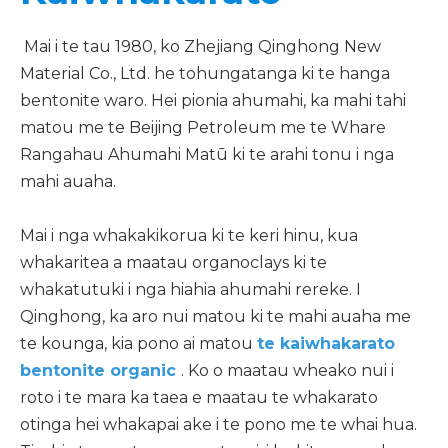
Mai i te tau 1980, ko Zhejiang Qinghong New
Material Co., Ltd. he tohungatanga ki te hanga
bentonite waro. Hei pionia ahumahi, ka mahi tahi
matou me te Beijing Petroleum me te Whare
Rangahau Ahumahi Matū ki te arahi tonu i nga
mahi auaha.
Mai i nga whakakikorua ki te keri hinu, kua
whakaritea a maatau organoclays ki te
whakatutuki i nga hiahia ahumahi rereke. I
Qinghong, ka aro nui matou ki te mahi auaha me
te kounga, kia pono ai matou
te kaiwhakarato
bentonite organic
. Ko o maatau wheako nui i
roto i te mara ka taea e maatau te whakarato
otinga hei whakapai ake i te pono me te whai hua.