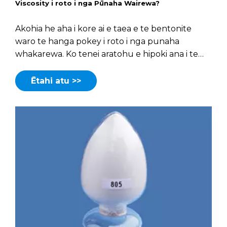
Viscosity i roto i nga Pūnaha Wairewa?
Akohia he aha i kore ai e taea e te bentonite
waro te hanga pokey i roto i nga punaha
whakarewa. Ko tenei aratohu e hipoki ana i te
marara, te whakahohe, me te polarity mo nga
hua tino pai.
Ētahi atu >>