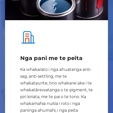
Nga pani me te peita
Ka whakarato i nga ahuatanga anti-
sag, anti-settling, me te
whakataurite, tino whakarei ake i te
whakatārewatanga o te pigment, te
piri kiriata, me te pai o te tono. Ka
whakamahia nuitia i roto i nga
paninga ahumahi, i nga peita