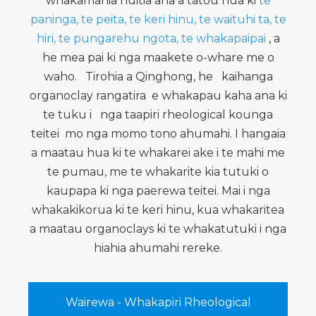
whakamahia nuitia ana a tatou hua ki
te
paninga, te peita, te keri hinu, te waituhi ta, te
hiri, te pungarehu ngota, te whakapaipai
, a
he mea pai ki nga maakete o-whare me o
waho.
Tirohia a Qinghong, he
kaihanga
organoclay rangatira
e whakapau kaha ana ki
te tuku i
nga taapiri rheological kounga
teitei
mo nga momo tono ahumahi. I hangaia
a maatau hua ki te whakarei ake i te mahi me
te pumau, me te whakarite kia tutuki o
kaupapa ki nga paerewa teitei. Mai i nga
whakakikorua ki te keri hinu, kua whakaritea
a maatau organoclays ki te whakatutuki i nga
hiahia ahumahi rereke.
Wairewa - Whakapiri Rheological