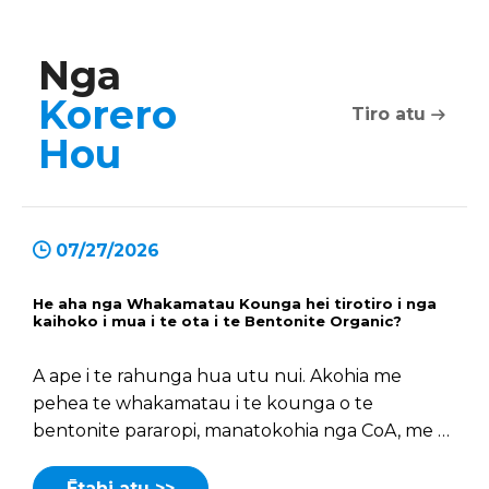
Nga
Korero
Tiro atu
Hou
07/27/2026
He aha nga Whakamatau Kounga hei tirotiro i nga
kaihoko i mua i te ota i te Bentonite Organic?
A ape i te rahunga hua utu nui. Akohia me
pehea te whakamatau i te kounga o te
bentonite pararopi, manatokohia nga CoA, me te
tirotiro i nga kaihanga mo te mahi rite tonu.
Ētahi atu >>