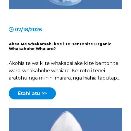
07/18/2026
Ahea Me whakamahi koe i te Bentonite Organic
Whakahohe Whaiaro?
Akohia te wa ki te whakapai ake ki te bentonite
waro-whakahohe whaiaro. Kei roto i tenei
aratohu nga miihini marara, nga hiahia taputapu,
me te tātari utu-painga.
Ētahi atu >>