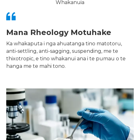
Whakanuia
Mana Rheology Motuhake
Ka whakaputa i nga ahuatanga tino matotoru,
anti-settling, anti-sagging, suspending, me te
thixotropic, e tino whakanui ana i te pumau o te
hanga me te mahi tono.