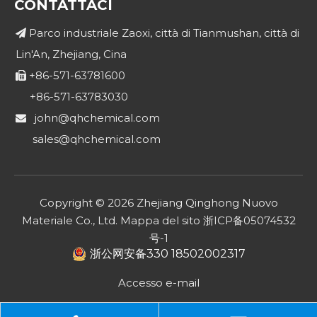
CONTATTACI
Parco industriale Zaoxi, città di Tianmushan, città di

Lin'An, Zhejiang, Cina
+86-571-63781600

+86-571-63783030
john@qhchemical.com

sales@qhchemical.com
Copyright ©
2026
Zhejiang Qinghong Nuovo
Materiale Co., Ltd.
Mappa del sito
浙ICP备05074532
号-1
浙公网安备330 18502002317
Accesso e-mail