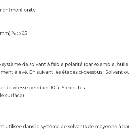
 montmorillonite
 mm) % : ≥95
ystème de solvant à faible polarité (par exemple, huile d
illement élevé. En suivant les étapes ci-dessous : Solva
nde vitesse pendant 10 à 15 minutes.
de surface)
t utilisée dans le système de solvants de moyenne à h