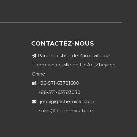
CONTACTEZ-NOUS
Parc industriel de Zaoxi, ville de

Tianmushan, ville de Lin'An, Zhejiang,
Chine
+86-571-63781600

+86-571-63783030
john@qhchemical.com

sales@qhchemical.com