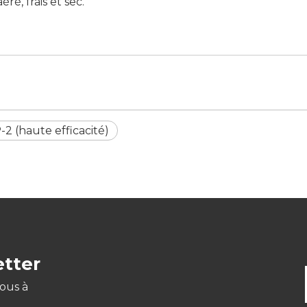
ré, frais et sec.
2 (haute efficacité)
etter
nous à