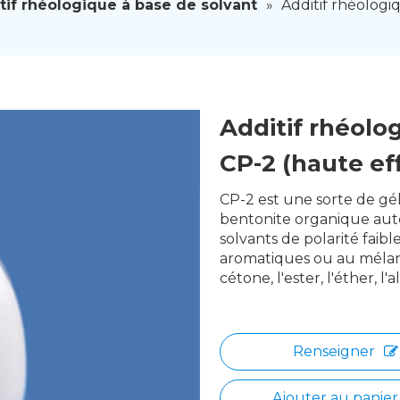
tif rhéologique à base de solvant
»
Additif rhéolog
Additif rhéolo
CP-2 (haute ef
CP-2 est une sorte de gél
bentonite organique auto
solvants de polarité faib
aromatiques ou au mélang
cétone, l'ester, l'éther, l'a
Renseigner
Ajouter au panier