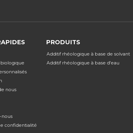
RAPIDES
PRODUITS
Additif rhéologique à base de solvant
 biologique
Additif rhéologique à base d'eau
ersonnalisés
n
de nous
-nous
de confidentialité