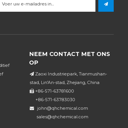
NEEM CONTACT MET ONS
OP
itief
ef
Zaoxi Industriepark, Tianmushan-

stad, Lin'An-stad, Zhejiang, China
+86-571-63781600

+86-571-63783030
john@qhchemical.com

sales@qhchemical.com