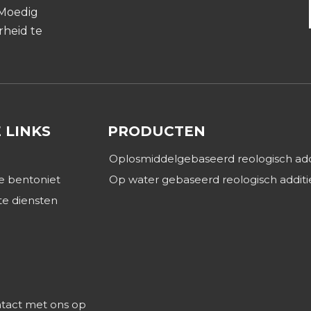
'Moedig
rheid te
 LINKS
PRODUCTEN
Oplosmiddelgebaseerd reologisch add
e bentoniet
Op water gebaseerd reologisch additi
e diensten
act met ons op