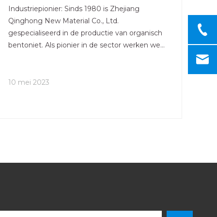
Industriepionier: Sinds 1980 is Zhejiang
Qinghong New Material Co., Ltd.
gespecialiseerd in de productie van organisch
bentoniet. Als pionier in de sector werken we
samen met het Beijing Petroleum and
Chemical Industry Research Institute om
voortdurend leiding te geven aan innovatie in
10 mei 2023
de sector. Kwaliteitscertificering: als