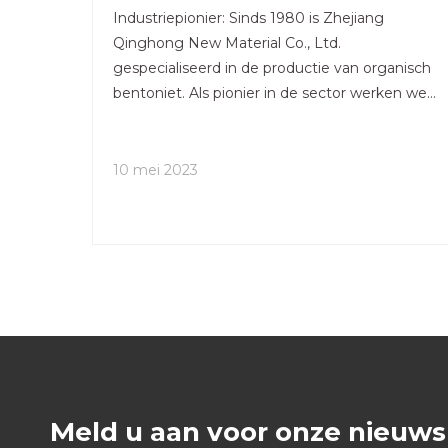
Industriepionier: Sinds 1980 is Zhejiang
Qinghong New Material Co., Ltd.
gespecialiseerd in de productie van organisch
bentoniet. Als pionier in de sector werken we
samen met het Beijing Petroleum and
Chemical Industry Research Institute om
voortdurend leiding te geven aan innovatie in
10 mei 2023
de sector. Kwaliteitscertificering: als
Meld u aan voor onze nieuws