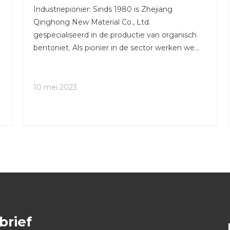
Industriepionier: Sinds 1980 is Zhejiang
Qinghong New Material Co., Ltd.
gespecialiseerd in de productie van organisch
bentoniet. Als pionier in de sector werken we
samen met het Beijing Petroleum and
Chemical Industry Research Institute om
voortdurend leiding te geven aan innovatie in
10 mei 2023
de sector. Kwaliteitscertificering: als
brief