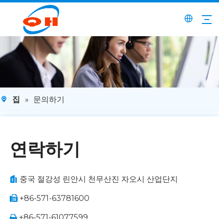
집
»
문의하기
연락하기
중국 절강성 린안시 천무산진 자오시 산업단지

+86-571-63781600

+86-571-61077599
