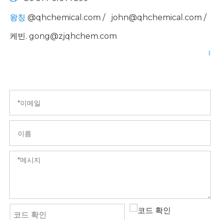
@qhchemical.com
/
john@qhchemical.com
/
왕칭
케빈. gong@zjqhchem.com