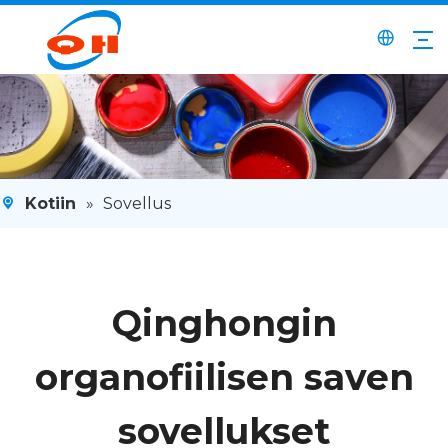
Kotiin
»
Sovellus
Qinghongin
organofiilisen saven
sovellukset