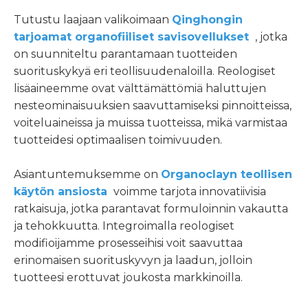
Tutustu laajaan valikoimaan
Qinghongin
tarjoamat organofiiliset savisovellukset
, jotka
on suunniteltu parantamaan tuotteiden
suorituskykyä eri teollisuudenaloilla. Reologiset
lisäaineemme ovat välttämättömiä haluttujen
nesteominaisuuksien saavuttamiseksi pinnoitteissa,
voiteluaineissa ja muissa tuotteissa, mikä varmistaa
tuotteidesi optimaalisen toimivuuden.
Asiantuntemuksemme on
Organoclayn teollisen
käytön ansiosta
voimme tarjota innovatiivisia
ratkaisuja, jotka parantavat formuloinnin vakautta
ja tehokkuutta. Integroimalla reologiset
modifioijamme prosesseihisi voit saavuttaa
erinomaisen suorituskyvyn ja laadun, jolloin
tuotteesi erottuvat joukosta markkinoilla.