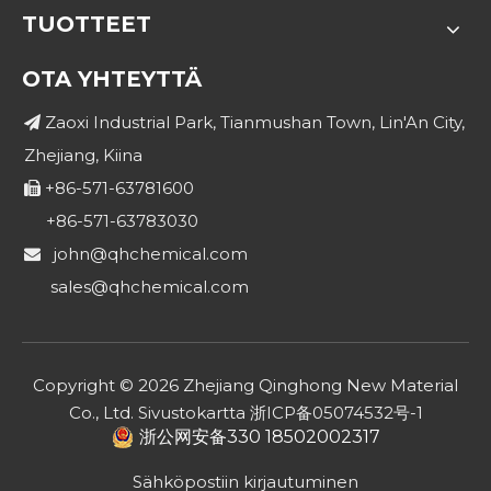
TUOTTEET
OTA YHTEYTTÄ
Zaoxi Industrial Park, Tianmushan Town, Lin'An City,

Zhejiang, Kiina
+86-571-63781600

+86-571-63783030
john@qhchemical.com

sales@qhchemical.com
Copyright ©
2026
Zhejiang Qinghong New Material
Co., Ltd.
Sivustokartta
浙ICP备05074532号-1
浙公网安备330 18502002317
Sähköpostiin kirjautuminen