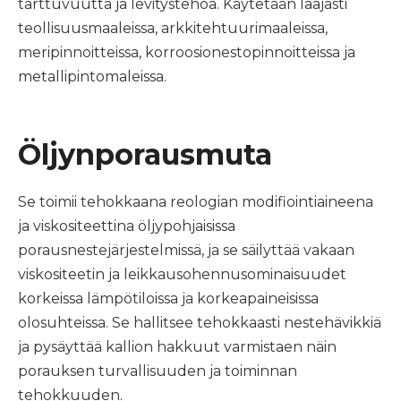
tarttuvuutta ja levitystehoa. Käytetään laajasti
teollisuusmaaleissa, arkkitehtuurimaaleissa,
meripinnoitteissa, korroosionestopinnoitteissa ja
metallipintomaleissa.
Öljynporausmuta
Se toimii tehokkaana reologian modifiointiaineena
ja viskositeettina öljypohjaisissa
porausnestejärjestelmissä, ja se säilyttää vakaan
viskositeetin ja leikkausohennusominaisuudet
korkeissa lämpötiloissa ja korkeapaineisissa
olosuhteissa. Se hallitsee tehokkaasti nestehävikkiä
ja pysäyttää kallion hakkuut varmistaen näin
porauksen turvallisuuden ja toiminnan
tehokkuuden.