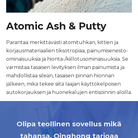
Atomic Ash & Putty
Parantaa merkittävästi atomituhkan, kittien ja
korjausmateriaalien tiksotropiaa, painumisenesto-
ominaisuuksia ja hionta-/kiillotusominaisuuksia. Se
varmistaa tasaisen levityksen ilman painumista ja
mahdollistaa sileän, tasaisen pinnan hionnan
jälkeen, mikä tekee siitä laajan käyttökelpoisen
autokorjauksen ja huonekalujen entisöinnin aloilla.
Olipa teollinen sovellus mikä
tahansa, Qinghong tarjoaa