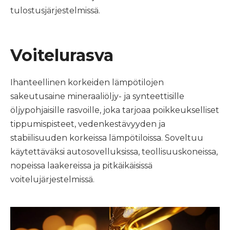
tulostusjärjestelmissä.
Voitelurasva
Ihanteellinen korkeiden lämpötilojen
sakeutusaine mineraaliöljy- ja synteettisille
öljypohjaisille rasvoille, joka tarjoaa poikkeukselliset
tippumispisteet, vedenkestävyyden ja
stabiilisuuden korkeissa lämpötiloissa. Soveltuu
käytettäväksi autosovelluksissa, teollisuuskoneissa,
nopeissa laakereissa ja pitkäikäisissä
voitelujärjestelmissä.