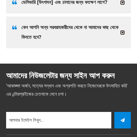
ডেলিভারি [উৎপাদন] এবং চালানের জন্য কতক্ষণ লাগে?
কেন আপনি অন্য সরবরাহকারীদের থেকে না আমাদের কাছ থেকে
কিনতে হবে?
আমাদের নিউজলেটার জন্য সাইন আপ করুন
'আকাঙ্ক্ষা অর্জন, সত্যের সন্ধান এবং অগ্রগতি করতে নিজেদেরকে উৎসাহিত করি'
এর এন্টারপ্রাইজের চেতনাকে মেনে চলা।