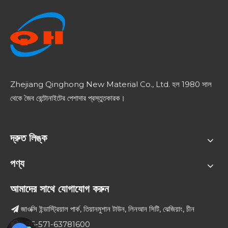
Zhejiang Qinghong New Material Co., Ltd. হল 1980 সাল
থেকে জৈব বেন্টোনাইটের পেশাদার প্রস্তুতকারক।
দ্রুত লিঙ্ক
পণ্য
আমাদের সাথে যোগাযোগ করুন
জাওক্সি ইন্ডাস্ট্রিয়াল পার্ক, তিয়ানমুশান টাউন, লিনআন সিটি, ঝেজিয়াং, চীন

+86-571-63781600
