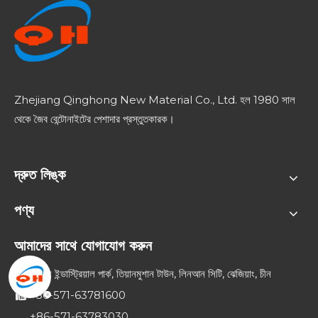
Zhejiang Qinghong New Material Co., Ltd. হল 1980 সাল
থেকে জৈব বেন্টোনাইটের পেশাদার প্রস্তুতকারক।
দ্রুত লিঙ্ক
পণ্য
আমাদের সাথে যোগাযোগ করুন
জাওক্সি ইন্ডাস্ট্রিয়াল পার্ক, তিয়ানমুশান টাউন, লিনআন সিটি, ঝেজিয়াং, চীন

+86-571-63781600

+86-571-63783030