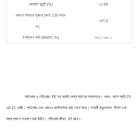
আর্দ্রতা কন্টেন্ট (%)
≤3.60
শুকনো পাউডার সূক্ষ্মতা (জাল 250 মাধ্য
≥95.0
মে)
ইগনিশনে ক্ষতি (900ºC,%)
৩৫.০~৩৮.০
                    প্যাকেজ ও স্টোরেজ: PE সহ ক্রাফ্ট পেপার ব্যাগের অভ্যন্তর। ওজন: ব্যাগ প্রতি 25
±0.25 কেজি। প্যাকেজ এবং ওজনও কাস্টমাইজ করা যেতে পারে। পণ্যটি বায়ুচলাচল, শীতল এবং 
শুষ্ক স্থানে সংরক্ষণ করা উচিত। স্টোরেজ জীবন: দুই বছর। 
