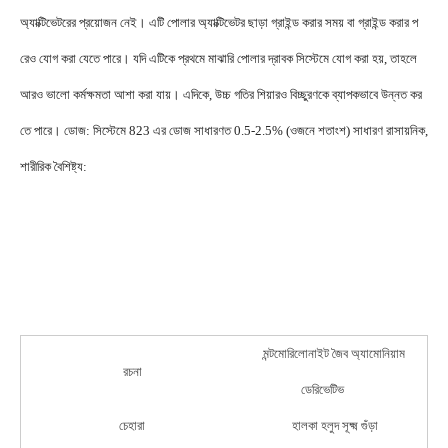
অ্যাক্টিভেটরের প্রয়োজন নেই। এটি পোলার অ্যাক্টিভেটর ছাড়া গ্রাইন্ড করার সময় বা গ্রাইন্ড করার প
রেও যোগ করা যেতে পারে। যদি এটিকে প্রথমে মাঝারি পোলার দ্রাবক সিস্টেমে যোগ করা হয়, তাহলে 
আরও ভালো কর্মক্ষমতা আশা করা যায়। এদিকে, উচ্চ গতির শিয়ারও বিচ্ছুরণকে ব্যাপকভাবে উন্নত কর
তে পারে। ডোজ: সিস্টেমে 823 এর ডোজ সাধারণত 0.5-2.5% (ওজনে শতাংশ) সাধারণ রাসায়নিক, 
শারীরিক বৈশিষ্ট্য: 

মন্টমোরিলোনাইট জৈব অ্যামোনিয়াম 
রচনা
ডেরিভেটিভ
চেহারা
হালকা হলুদ সূক্ষ্ম গুঁড়া