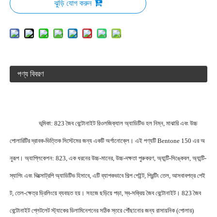
ঝুড়ি যোগ করুন
পণ্য বিবরণ
                    ভূমিকা: 823 জৈব বেন্টোনাইট রিওলজিক্যাল অ্যাডিটিভ হল নিম্ন, মাঝারি এবং উচ্চ 
পোলারিটির দ্রাবক-ভিত্তিক সিস্টেমের জন্য একটি অর্গানোক্লে। এই পণ্যটি Bentone 150 এর অ
নুরূপ। অ্যাপ্লিকেশন: 823, এক ধরনের উচ্চ-মানের, উচ্চ-দক্ষতা পুরুকরণ, অ্যান্টি-সিঙ্কেবল, অ্যান্টি-
স্যাগিং এবং থিক্সোট্রপি অ্যাডিটিভ হিসাবে, এটি ব্যাপকভাবে শিল্প পেইন্ট, প্রিন্টিং তেল, আসবাবপত্র পেই
ন্ট, তেল-ক্ষেত্র ড্রিলিংয়ে ব্যবহৃত হয়। সহজে ছড়িয়ে পড়া, স্ব-সক্রিয় জৈব বেন্টোনাইট। 823 জৈব 
বেন্টোনাইট প্লেটলেট স্ট্যাকের ডিলামিনেশনের সঠিক স্তরে পৌঁছানোর জন্য রাসায়নিক (পোলার) 