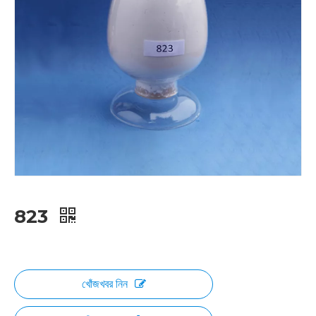
823
খোঁজখবর নিন