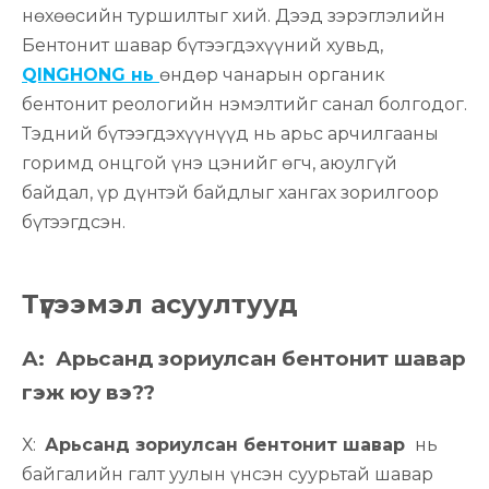
нөхөөсийн туршилтыг хий. Дээд зэрэглэлийн
Бентонит шавар бүтээгдэхүүний хувьд,
QINGHONG нь
өндөр чанарын органик
бентонит реологийн нэмэлтийг санал болгодог.
Тэдний бүтээгдэхүүнүүд нь арьс арчилгааны
горимд онцгой үнэ цэнийг өгч, аюулгүй
байдал, үр дүнтэй байдлыг хангах зорилгоор
бүтээгдсэн.
Түгээмэл асуултууд
А:
Арьсанд зориулсан бентонит шавар
гэж юу вэ?
?
Х:
Арьсанд зориулсан бентонит шавар
нь
байгалийн галт уулын үнсэн суурьтай шавар