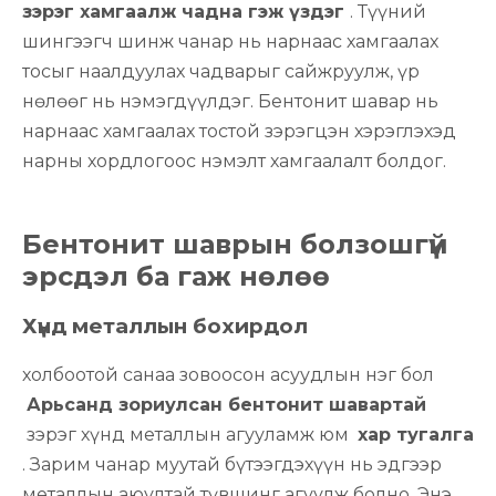
зэрэг хамгаалж чадна гэж үздэг
. Түүний
шингээгч шинж чанар нь нарнаас хамгаалах
тосыг наалдуулах чадварыг сайжруулж, үр
нөлөөг нь нэмэгдүүлдэг. Бентонит шавар нь
нарнаас хамгаалах тостой зэрэгцэн хэрэглэхэд
нарны хордлогоос нэмэлт хамгаалалт болдог.
Бентонит шаврын болзошгүй
эрсдэл ба гаж нөлөө
Хүнд металлын бохирдол
холбоотой санаа зовоосон асуудлын нэг бол
Арьсанд зориулсан бентонит шавартай
зэрэг хүнд металлын агууламж юм
хар тугалга
. Зарим чанар муутай бүтээгдэхүүн нь эдгээр
металлын аюултай түвшинг агуулж болно. Энэ