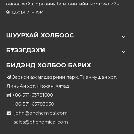
оноос хойш органик бентонитийн мэргэжлийн
үйлдвэрлэгч юм.
ШУУРХАЙ ХОЛБООС
БҮТЭЭГДЭХҮҮН
БИДЭНД ХОЛБОО БАРИХ
Заокси аж үйлдвэрийн парк, Тианмушан хот,

Линь Ан хот, Жэжян, Хятад
+86-571-63781600

+86-571-63783030
john@qhchemical.com

sales@qhchemical.com