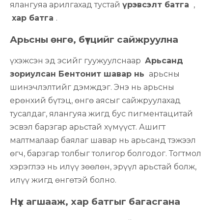
ялангуяа арилгахад тустай
үрэвсэлт батга
,
хар батга
.
Арьсны өнгө, бүтцийг сайжруулна
үхэжсэн эд эсийг гуужуулснаар
Арьсанд
зориулсан Бентонит шавар нь
арьсны
шинэчлэлтийг дэмждэг. Энэ нь арьсны
ерөнхий бүтэц, өнгө аясыг сайжруулахад
тусалдаг, ялангуяа жигд бус пигментацитай
эсвэл барзгар арьстай хүмүүст. Ашигт
малтмалаар баялаг шавар нь арьсанд тэжээл
өгч, барзгар толбыг толигор болгодог. Тогтмол
хэрэглээ нь илүү зөөлөн, эрүүл арьстай болж,
илүү жигд өнгөтэй болно.
Нүх агшааж, хар батгыг багасгана