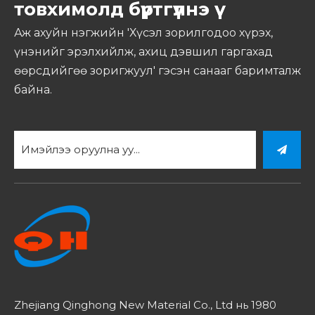
товхимолд бүртгүүлнэ үү
Аж ахуйн нэгжийн 'Хүсэл зорилгодоо хүрэх,
үнэнийг эрэлхийлж, ахиц дэвшил гаргахад
өөрсдийгөө зоригжуул' гэсэн санааг баримталж
байна.
Zhejiang Qinghong New Material Co., Ltd нь 1980