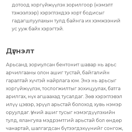
дотоод хоргүйжүүлэх зорилгоор (нэмэлт
тэжээлээр) хэрэглэхдээ хорт бодисыг
гадагшлуулахын тулд байнга их хэмжээний
ус ууж байх хэрэгтэй.
Дүгнэлт
Арьсанд зориулсан бентонит шавар нь арьс
арчилгааны олон ашиг тустай, байгалийн
гаралтай хүчтэй найрлага юм. Энэ нь арьсыг
хоргүйжүүлэх, тослогжилтыг зохицуулах, батга
арилгах, нүх агшаахад тусалдаг. Зөв хэрэглэвэл
илүү цэвэр, эрүүл арьстай болоход хувь нэмэр
оруулдаг. Үүний ашиг тусыг нэмэгдүүлэхийн
тулд, ялангуяа мэдрэмтгий арьстай бол өндөр
чанартай, шалгагдсан бүтээгдэхүүнийг сонгож,