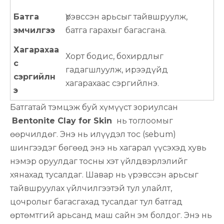
Батга
Үрэвссэн арьсыг тайвшруулж,
эмчилгээ
батга гарахыг багасгана.
Хагарахаа
Хорт бодис, бохирдлыг
с
гадагшлуулж, ирээдүйд
сэргийлн
хагарахаас сэргийлнэ.
э
Батгатай тэмцэж буй хүмүүст зориулсан
Bentonite Clay for Skin
нь тоглоомыг
өөрчилдөг. Энэ нь илүүдэл тос (sebum)
шингээдэг бөгөөд энэ нь хагарал үүсэхэд хувь
нэмэр оруулдаг тосны хэт үйлдвэрлэлийг
хянахад тусалдаг. Шавар нь үрэвссэн арьсыг
тайвшруулах үйлчилгээтэй тул улайлт,
цочролыг багасгахад тусалдаг тул батгад
өртөмтгий арьсанд маш сайн эм болдог. Энэ нь