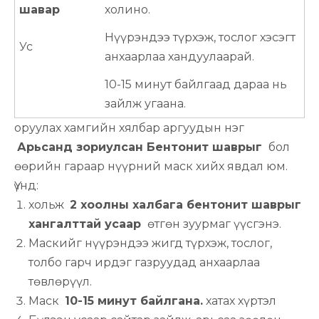
шавар
холино.
Нүүрэндээ түрхэж, тослог хэсэгт
Ус
анхаарлаа хандуулаарай.
10-15 минут байлгаад дараа нь
зайлж угаана.
оруулах хамгийн хялбар аргуудын нэг
Арьсанд зориулсан Бентонит шаврыг
бол
өөрийн гараар нүүрний маск хийх явдал юм.
Үүнд:
хольж
2 хоолны халбага бентонит шаврыг
хангалттай усаар
өтгөн зуурмаг үүсгэнэ.
Маскийг нүүрэндээ жигд түрхэж, тослог,
толбо гарч ирдэг газруудад анхаарлаа
төвлөрүүл.
Маск
10-15 минут байлгана.
хатах хүртэл