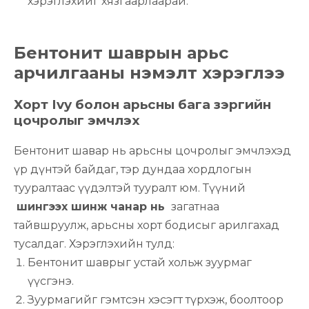
хэрэглэхийг хязгаарлаарай.
Бентонит шаврын арьс
арчилгааны нэмэлт хэрэглээ
Хорт Ivy болон арьсны бага зэргийн
цочролыг эмчлэх
Бентонит шавар нь арьсны цочролыг эмчлэхэд
үр дүнтэй байдаг, тэр дундаа хордлогын
тууралтаас үүдэлтэй тууралт юм. Түүний
шингээх шинж чанар нь
загатнаа
тайвшруулж, арьсны хорт бодисыг арилгахад
тусалдаг. Хэрэглэхийн тулд:
Бентонит шаврыг устай хольж зуурмаг
үүсгэнэ.
Зуурмагийг гэмтсэн хэсэгт түрхэж, боолтоор