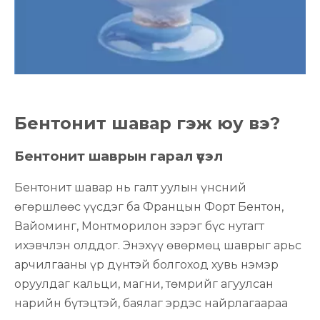
Бентонит шавар гэж юу вэ?
Бентонит шаврын гарал үүсэл
Бентонит шавар нь галт уулын үнсний
өгөршлөөс үүсдэг ба Францын Форт Бентон,
Вайоминг, Монтморилон зэрэг бүс нутагт
ихэвчлэн олддог. Энэхүү өвөрмөц шаврыг арьс
арчилгааны үр дүнтэй болгоход хувь нэмэр
оруулдаг кальци, магни, төмрийг агуулсан
нарийн бүтэцтэй, баялаг эрдэс найрлагаараа