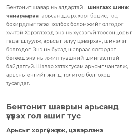
Бентонит шавар нь алдартай .
шингээх шинж
чанараараа
арьсан дээрх хорт бодис, тос,
бохирдлыг татах, холбох боломжийг олгодог
хүчтэй Хэрэглэхэд энэ нь хүсээгүй тоосонцорыг
гадагшлуулж, арьсыг илүү цэвэрхэн, шинэлэг
болгодог. Энэ нь бусад шавраас ялгардаг
бөгөөд энэ нь ижил түвшний шингээлттэй
байдаггүй. Шавар хатах тусам арьсыг чангалж,
арьсны өнгийг жигд, толигор болгоход
тусалдаг.
Бентонит шаврын арьсанд
үзүүлэх гол ашиг тус
Арьсыг хоргүйжүүлж, цэвэрлэнэ