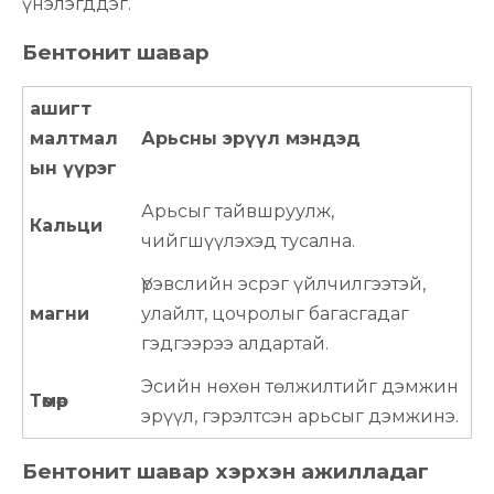
үнэлэгддэг.
Бентонит шавар
ашигт
малтмал
Арьсны эрүүл мэндэд
ын үүрэг
Арьсыг тайвшруулж,
Кальци
чийгшүүлэхэд тусална.
Үрэвслийн эсрэг үйлчилгээтэй,
магни
улайлт, цочролыг багасгадаг
гэдгээрээ алдартай.
Эсийн нөхөн төлжилтийг дэмжин
Төмөр
эрүүл, гэрэлтсэн арьсыг дэмжинэ.
Бентонит шавар хэрхэн ажилладаг