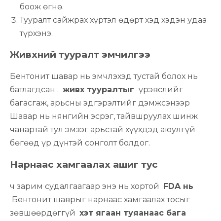
боож өгнө.
Тууралт сайжрах хүртэл өдөрт хэд хэдэн удаа
түрхэнэ.
Живхний тууралт эмчилгээ
Бентонит шавар нь эмчлэхэд тустай болох нь
батлагдсан .
живх тууралтыг
үрэвслийг
багасгаж, арьсны эдгэрэлтийг дэмжсэнээр
Шавар нь нянгийн эсрэг, тайвшруулах шинж
чанартай тул эмзэг арьстай хүүхдэд аюулгүй
бөгөөд үр дүнтэй сонголт болдог.
Нарнаас хамгаалах ашиг тус
ч зарим судалгаагаар энэ нь хортой
FDA нь
Бентонит шаврыг нарнаас хамгаалах тосыг
зөвшөөрдөггүй
хэт ягаан туяанаас бага