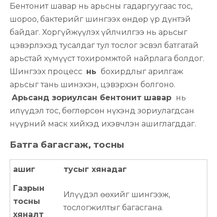
Бентонит шавар нь арьсны гадаргуугаас тос,
шороо, бактерийг шингээх өндөр үр дүнтэй
байдаг. Хоргүйжүүлэх үйлчилгээ нь арьсыг
цэвэрлэхэд тусалдаг тул тослог эсвэл батгатай
арьстай хүмүүст тохиромжтой найрлага болдог.
Шингээх процесс
нь
бохирдлыг арилгаж
арьсыг тань шинэхэн, цэвэрхэн болгоно.
Арьсанд зориулсан бентонит шавар
нь
илүүдэл тос, бөглөрсөн нүхэнд зориулагдсан
нүүрний маск хийхэд ихэвчлэн ашиглагддаг.
Батга багасгаж, тосны
ашиг
тусыг хянадаг
Газрын
Илүүдэл өөхийг шингээж,
тосны
тослогжилтыг багасгана.
хяналт