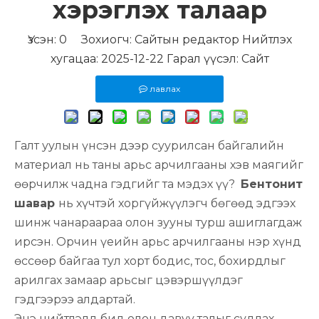
хэрэглэх талаар
Үзсэн:
0
Зохиогч: Сайтын редактор Нийтлэх
хугацаа: 2025-12-22 Гарал үүсэл:
Сайт
лавлах
Галт уулын үнсэн дээр суурилсан байгалийн
материал нь таны арьс арчилгааны хэв маягийг
өөрчилж чадна гэдгийг та мэдэх үү?
Бентонит
шавар
нь хүчтэй хоргүйжүүлэгч бөгөөд эдгээх
шинж чанараараа олон зууны турш ашиглагдаж
ирсэн. Орчин үеийн арьс арчилгааны нэр хүнд
өссөөр байгаа тул хорт бодис, тос, бохирдлыг
арилгах замаар арьсыг цэвэршүүлдэг
гэдгээрээ алдартай.
Энэ нийтлэлд бид олон давуу талыг судлах