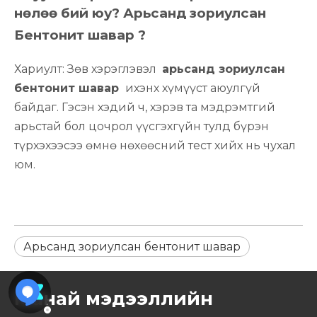
нөлөө бий юу?
Арьсанд зориулсан
Бентонит шавар
?
Хариулт: Зөв хэрэглэвэл
арьсанд зориулсан
бентонит шавар
ихэнх хүмүүст аюулгүй
байдаг. Гэсэн хэдий ч, хэрэв та мэдрэмтгий
арьстай бол цочрол үүсгэхгүйн тулд бүрэн
түрхэхээсээ өмнө нөхөөсний тест хийх нь чухал
юм.
Арьсанд зориулсан бентонит шавар
Манай мэдээллийн