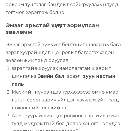
арьсны тунгалаг байдлыг сайжруулахын тулд
тогтмол хэрэглэж болно.
Эмзэг арьстай хүмүүст зориулсан
зөвлөмж
Эмзэг арьстай хүмүүст бентонит шавар нь бага
зэрэг хуурайшдаг. Цочролыг багасгах хэдэн
зөвлөмжийг энд оруулав.
зэрэг тайвшруулах найрлагатай шаврыг
шингэлнэ
Зөгийн бал
эсвэл
зуун настын
гель
.
Маскийг нүүрэндээ түрхэхээсээ өмнө ямар
нэгэн сөрөг хариу үйлдэл үзүүлэхгүйн тулд
нөхөөсний тест хийнэ.
Арьс хуурайших, цочроохоос сэргийлэхийн
тулд мэдрэмтгий бол долоо хоногт нэг удаа