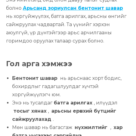
болно
Арьсанд зориулсан бентонит шавар
нь хоргүйжүүлэх, батга арилгах, арьсны өнгийг
сайжруулах чадвартай. Та үүнийг хэрхэн
аюулгүй, үр дүнтэйгээр арьс арчилгааны
горимдоо оруулах талаар сурах болно.
Гол арга хэмжээ
Бентонит шавар
нь арьснаас хорт бодис,
бохирдлыг гадагшлуулдаг хүчтэй
хоргүйжүүлэгч юм.
Энэ нь тусалдаг
батга арилгах
, илүүдэл
тосыг хянах
,
арьсны ерөнхий бүтцийг
сайжруулахад
.
Мөн шавар нь багасгаж
нүхжилтийг
,
хар
батга үүсэхээс сэргийлнэ
.