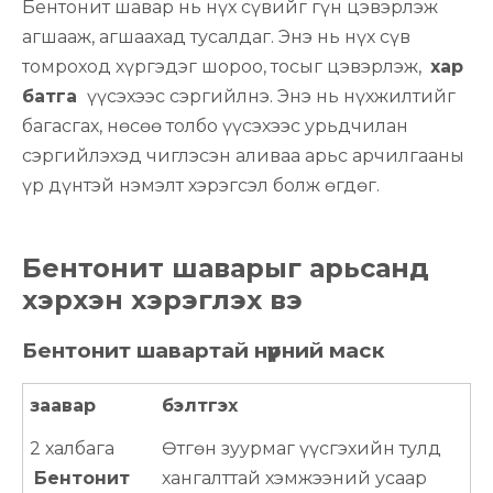
Бентонит шавар нь нүх сүвийг гүн цэвэрлэж
агшааж, агшаахад тусалдаг. Энэ нь нүх сүв
томроход хүргэдэг шороо, тосыг цэвэрлэж,
хар
батга
үүсэхээс сэргийлнэ. Энэ нь нүхжилтийг
багасгах, нөсөө толбо үүсэхээс урьдчилан
сэргийлэхэд чиглэсэн аливаа арьс арчилгааны
үр дүнтэй нэмэлт хэрэгсэл болж өгдөг.
Бентонит шаварыг арьсанд
хэрхэн хэрэглэх вэ
Бентонит шавартай нүүрний маск
заавар
бэлтгэх
2 халбага
Өтгөн зуурмаг үүсгэхийн тулд
Бентонит
хангалттай хэмжээний усаар