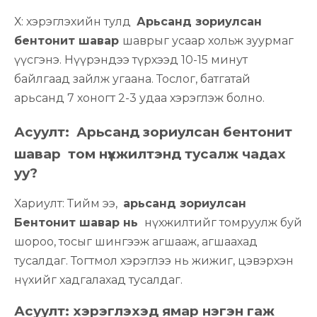
Х: хэрэглэхийн тулд
Арьсанд зориулсан
бентонит шавар
шаврыг усаар хольж зуурмаг
үүсгэнэ. Нүүрэндээ түрхээд 10-15 минут
байлгаад зайлж угаана. Тослог, батгатай
арьсанд 7 хоногт 2-3 удаа хэрэглэж болно.
Асуулт:
Арьсанд зориулсан бентонит
шавар
том нүхжилтэнд тусалж чадах
уу?
Хариулт: Тийм ээ,
арьсанд зориулсан
Бентонит шавар нь
нүхжилтийг томруулж буй
шороо, тосыг шингээж агшааж, агшаахад
тусалдаг. Тогтмол хэрэглээ нь жижиг, цэвэрхэн
нүхийг хадгалахад тусалдаг.
Асуулт: хэрэглэхэд ямар нэгэн гаж