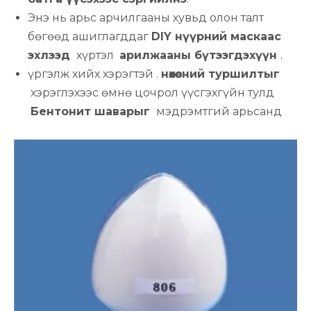
Энэ нь арьс арчилгааны хувьд олон талт
бөгөөд ашиглагддаг
DIY нүүрний маскаас
эхлээд
хүртэл
арилжааны бүтээгдэхүүн
.
үргэлж хийх хэрэгтэй .
нөхөөсний туршилтыг
хэрэглэхээс өмнө цочрол үүсгэхгүйн тулд
Бентонит шаварыг
мэдрэмтгий арьсанд