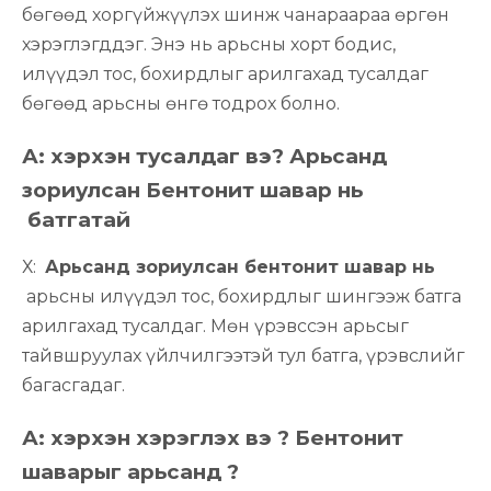
бөгөөд хоргүйжүүлэх шинж чанараараа өргөн
хэрэглэгддэг. Энэ нь арьсны хорт бодис,
илүүдэл тос, бохирдлыг арилгахад тусалдаг
бөгөөд арьсны өнгө тодрох болно.
А: хэрхэн тусалдаг вэ?
Арьсанд
зориулсан Бентонит шавар нь
батгатай
Х:
Арьсанд зориулсан бентонит шавар нь
арьсны илүүдэл тос, бохирдлыг шингээж батга
арилгахад тусалдаг. Мөн үрэвссэн арьсыг
тайвшруулах үйлчилгээтэй тул батга, үрэвслийг
багасгадаг.
А: хэрхэн хэрэглэх вэ ?
Бентонит
шаварыг арьсанд
?