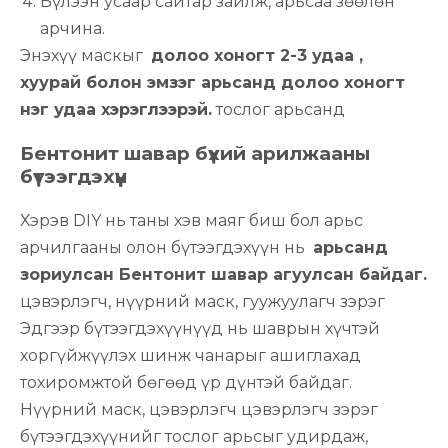
Бүлээн усаар сайтар зайлж, арьсаа зөөлөн
арчина.
Энэхүү маскыг
долоо хоногт 2-3 удаа ,
хуурай болон эмзэг арьсанд долоо хоногт
нэг удаа хэрэглээрэй.
тослог арьсанд
Бентонит шавар бүхий арилжааны
бүтээгдэхүүн
Хэрэв DIY нь таны хэв маяг биш бол арьс
арчилгааны олон бүтээгдэхүүн нь
арьсанд
зориулсан Бентонит шавар агуулсан байдаг.
цэвэрлэгч, нүүрний маск, гуужуулагч зэрэг
Эдгээр бүтээгдэхүүнүүд нь шаврын хүчтэй
хоргүйжүүлэх шинж чанарыг ашиглахад
тохиромжтой бөгөөд үр дүнтэй байдаг.
Нүүрний маск, цэвэрлэгч цэвэрлэгч зэрэг
бүтээгдэхүүнийг тослог арьсыг удирдаж,