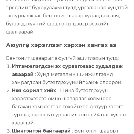
эрсдлийг бууруулахын тулд үргэлж нэр хүндтэй
эх сурвалжаас бентонит шавар худалдаж авч,
бүтээгдэхүүний шошгоны цэвэр эсэхийг
шалгаарай.
Аюулгүй хэрэглээг хэрхэн хангах вэ
Бентонит шаварыг аюулгүй ашиглахын тулд:
Итгэмжлэгдсэн эх сурвалжаас худалдаж
аваарай
: Хүнд металлын шинжилгээнд
хамрагдсан бүтээгдэхүүнийг хайж олоорой.
Нөхөн сорилт хийх
: Шинэ бүтээгдэхүүн
хэрэглэхээсээ өмнө шаварлаг хольцоос
багахан хэмжээгээр тохойнхоо дотуур хэсэгт
түрхэж, харшлын урвал илэрвэл 24 цаг хүлээх
хэрэгтэй.
Шингэнтэй байгаарай
: Бентонит шаврыг