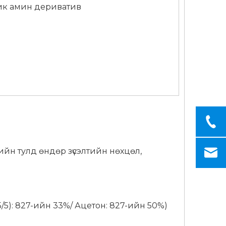
ик амин дериватив
ийн тулд өндөр зүсэлтийн нөхцөл,
95/5): 827-ийн 33%/ Ацетон: 827-ийн 50%)