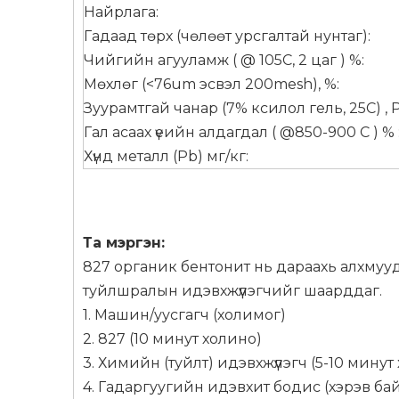
Найрлага:
Гадаад төрх (чөлөөт урсгалтай нунтаг):
Чийгийн агууламж ( @ 105С, 2 цаг ) %:
Мөхлөг (<76um эсвэл 200mesh), %:
Зуурамтгай чанар (7% ксилол гель, 25С) , Pa
Гал асаах үеийн алдагдал ( @850-900 C ) % 
Хүнд металл (Pb) мг/кг:
Та
мэргэн:
827 органик бентонит нь дараахь алхмууд
туйлшралын идэвхжүүлэгчийг шаарддаг.
1. Машин/уусгагч (холимог)
2. 827 (10 минут холино)
3. Химийн (туйлт) идэвхжүүлэгч (5-10 минут
4. Гадаргуугийн идэвхит бодис (хэрэв бай