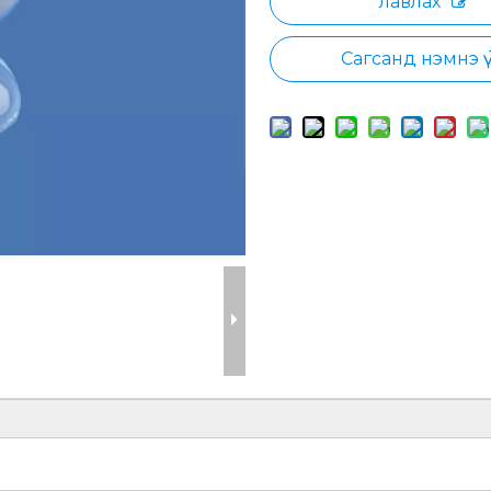
лавлах
Сагсанд нэмнэ үү