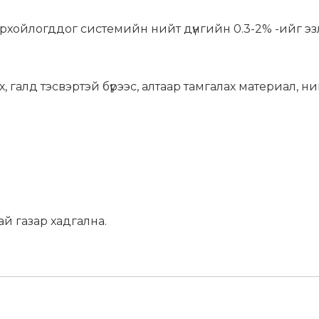
хойлогддог системийн нийт дүнгийн 0.3-2% -ийг эзл
 галд тэсвэртэй бүрээс, алтаар тамгалах материал, н
рай газар хадгална.