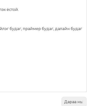
эх ёстой.
ийлэг будаг, праймер будаг, далайн будаг
Дараа нь: