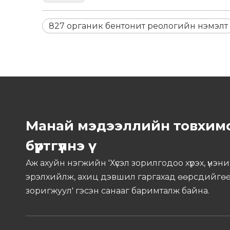
827 органик бентонит реологийн нэмэлт
Манай мэдээллийн товхим
бүртгүүлнэ үү
Аж ахуйн нэгжийн 'Хүсэл зорилгодоо хүрэх, үнэн
эрэлхийлж, ахиц дэвшил гаргахад өөрсдийгө
зоригжуул' гэсэн санааг баримталж байна.