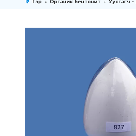
Гэр
»
Органик бентонит
»
Уусгагч -