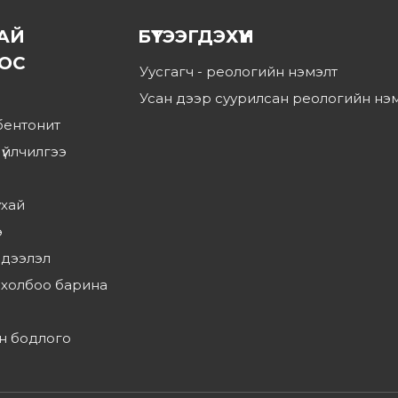
АЙ
БҮТЭЭГДЭХҮҮН
ОС
Уусгагч - реологийн нэмэлт
Усан дээр суурилсан реологийн нэ
бентонит
 үйлчилгээ
ухай
э
эдээлэл
 холбоо барина
н бодлого