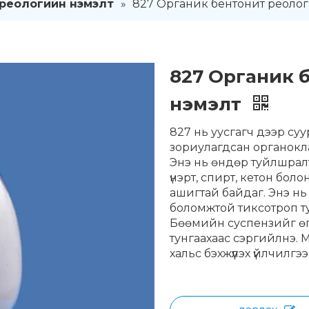
 реологийн нэмэлт
»
827 Органик бентонит реоло
827 Органик 
нэмэлт
827 нь уусгагч дээр с
зориулагдсан органокл
Энэ нь өндөр туйлшрал
үнэрт, спирт, кетон болон 
ашигтай байдаг. Энэ нь
боломжтой тиксотроп т
Бөөмийн суспензийг өгч
тунгаахаас сэргийлнэ. 
хальс бэхжүүлэх үйлчилгээ