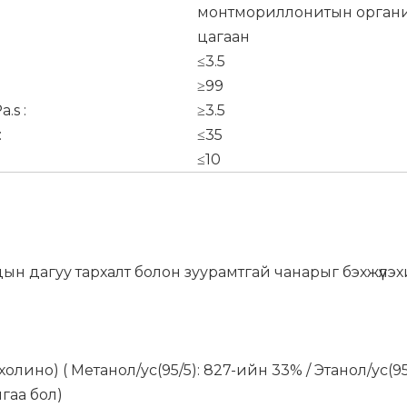
монтмориллонитын орган
цагаан
≤3.5
≥99
.s :
≥3.5
:
≤35
≤10
ын дагуу тархалт болон зуурамтгай чанарыг бэхжүүлэх
 холино) ( Метанол/ус(95/5): 827-ийн 33% / Этанол/ус(
гаа бол)