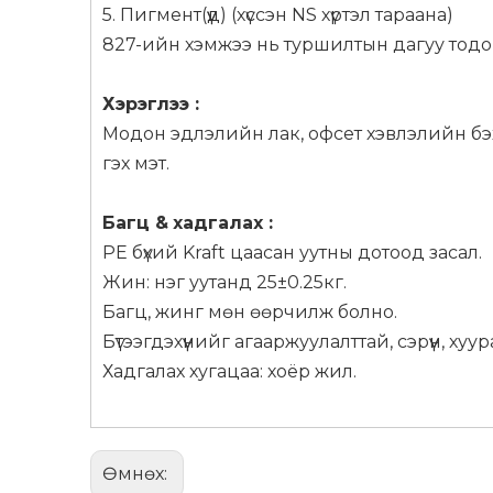
5. Пигмент(үүд) (хүссэн NS хүртэл тараана)
827-ийн хэмжээ нь туршилтын дагуу тодор
Хэрэглээ
:
Модон эдлэлийн лак, офсет хэвлэлийн бэх,
гэх мэт.
Багц
&
хадгалах
:
PE бүхий Kraft цаасан уутны дотоод засал.
Жин: нэг уутанд 25±0.25кг.
Багц, жинг мөн өөрчилж болно.
Бүтээгдэхүүнийг агааржуулалттай, сэрүүн, хуу
Хадгалах хугацаа: хоёр жил.
Өмнөх: