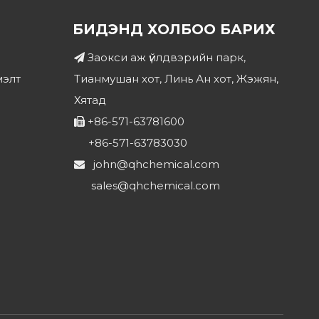
БИДЭНД ХОЛБОО БАРИХ
Заокси аж үйлдвэрийн парк,

мэлт
Тианмушан хот, Линь Ан хот, Жэжян,
Хятад
+86-571-63781600

+86-571-63783030
john@qhchemical.com

sales@qhchemical.com