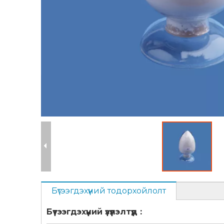
Бүтээгдэхүүний тодорхойлолт
Бүтээгдэхүүний
үзүүлэлтүүд
: