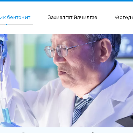
ик бентонит
Захиалгат үйлчилгээ
Өргөд