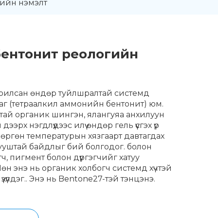
гийн нэмэлт
бентонит реологийн
уурилсан өндөр туйлшралтай системд
аг (тетраалкил аммонийн бентонит) юм.
тай органик шингэн, ялангуяа анхилуун
дээрх нэгдлүүдээс илүү өндөр гель үүсгэх үр
 өргөн температурын хязгаарт давтагдах
ууштай байдлыг бий болгодог. болон
, пигмент болон дүүргэгчийг хатуу
Мөн энэ нь органик холбогч системд хүчтэй
 үзүүлдэг.. Энэ нь Bentone27-тэй тэнцэнэ.