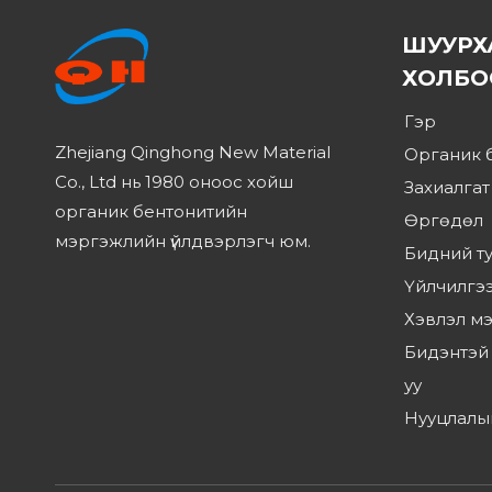
ШУУРХ
ХОЛБО
Гэр
Zhejiang Qinghong New Material
Органик 
Co., Ltd нь 1980 оноос хойш
Захиалгат
органик бентонитийн
Өргөдөл
мэргэжлийн үйлдвэрлэгч юм.
Бидний т
Үйлчилгэ
Хэвлэл м
Бидэнтэй
уу
Нууцлалы