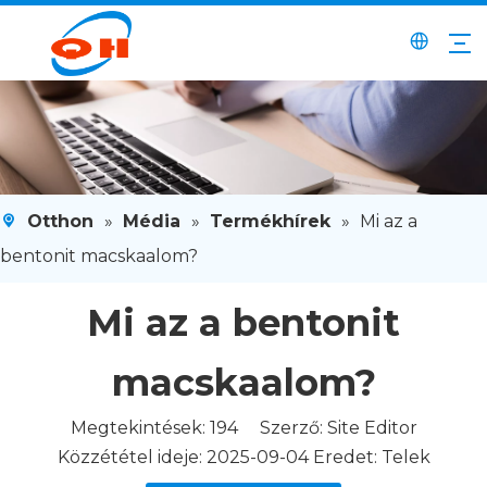
Otthon
»
Média
»
Termékhírek
»
Mi az a
bentonit macskaalom?
Mi az a bentonit
macskaalom?
Megtekintések:
194
Szerző: Site Editor
Közzététel ideje: 2025-09-04 Eredet:
Telek