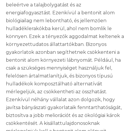
beleértve a talajbolygatást és az
energiafogyasztást. Ezenkívül a bentonit alom
biológiailag nem lebontható, és jellemzően
hulladéklerakókba kerül, ahol nem bomlik le
könnyen. Ezek a tényezők aggodalmat keltenek a
környezettudatos állattartókban. Bizonyos
gyakorlatok azonban segíthetnek csökkenteni a
bentonit alom környezeti lábnyomát. Például, ha
csak a szükséges mennyiséget használjuk fel,
felelősen ártalmatlanítjuk, és bizonyos típusú
hulladékok komposztálható alternatíváit
mérlegeljük, az csökkentheti az összhatást.
Ezenkívül néhány vállalat azon dolgozik, hogy
javítsa bányászati ​​gyakorlataik fenntarthatóságát,
biztosítva a jobb meliorációt és az ökológiai károk
csökkentését. A kisállattulajdonosoknak