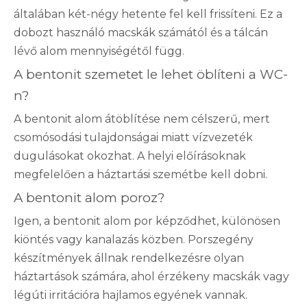
általában két-négy hetente fel kell frissíteni. Ez a
dobozt használó macskák számától és a tálcán
lévő alom mennyiségétől függ.
A bentonit szemetet le lehet öblíteni a WC-
n?
A bentonit alom átöblítése nem célszerű, mert
csomósodási tulajdonságai miatt vízvezeték
dugulásokat okozhat. A helyi előírásoknak
megfelelően a háztartási szemétbe kell dobni.
A bentonit alom poroz?
Igen, a bentonit alom por képződhet, különösen
kiöntés vagy kanalazás közben. Porszegény
készítmények állnak rendelkezésre olyan
háztartások számára, ahol érzékeny macskák vagy
légúti irritációra hajlamos egyének vannak.