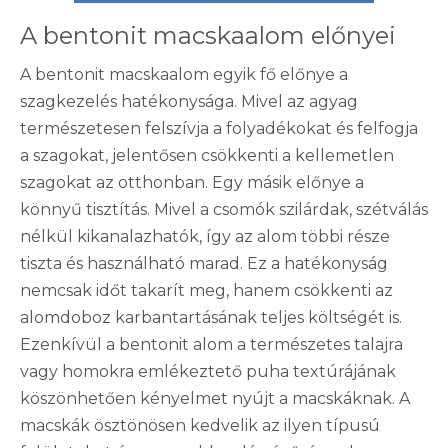
A bentonit macskaalom előnyei
A bentonit macskaalom egyik fő előnye a
szagkezelés hatékonysága. Mivel az agyag
természetesen felszívja a folyadékokat és felfogja
a szagokat, jelentősen csökkenti a kellemetlen
szagokat az otthonban. Egy másik előnye a
könnyű tisztítás. Mivel a csomók szilárdak, szétválás
nélkül kikanalazhatók, így az alom többi része
tiszta és használható marad. Ez a hatékonyság
nemcsak időt takarít meg, hanem csökkenti az
alomdoboz karbantartásának teljes költségét is.
Ezenkívül a bentonit alom a természetes talajra
vagy homokra emlékeztető puha textúrájának
köszönhetően kényelmet nyújt a macskáknak. A
macskák ösztönösen kedvelik az ilyen típusú