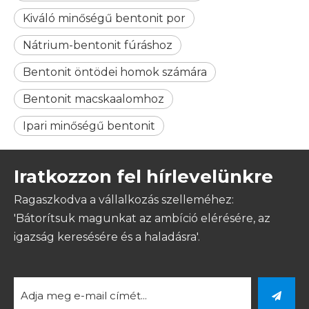
Kiváló minőségű bentonit por
Nátrium-bentonit fúráshoz
Bentonit öntödei homok számára
Bentonit macskaalomhoz
Ipari minőségű bentonit
Iratkozzon fel hírlevelünkre
Ragaszkodva a vállalkozás szelleméhez:
'Bátorítsuk magunkat az ambíció elérésére, az
igazság keresésére és a haladásra'.