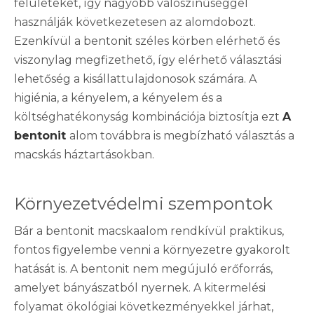
felületeket, így nagyobb valószínűséggel
használják következetesen az alomdobozt.
Ezenkívül a bentonit széles körben elérhető és
viszonylag megfizethető, így elérhető választási
lehetőség a kisállattulajdonosok számára. A
higiénia, a kényelem, a kényelem és a
költséghatékonyság kombinációja biztosítja ezt
A
bentonit
alom továbbra is megbízható választás a
macskás háztartásokban.
Környezetvédelmi szempontok
Bár a bentonit macskaalom rendkívül praktikus,
fontos figyelembe venni a környezetre gyakorolt ​​
hatását is. A bentonit nem megújuló erőforrás,
amelyet bányászatból nyernek. A kitermelési
folyamat ökológiai következményekkel járhat,