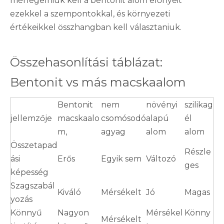
mérlegelniük kell a bentonit alom előnyeit
ezekkel a szempontokkal, és környezeti
értékeikkel összhangban kell választaniuk.
Összehasonlítási táblázat:
Bentonit vs más macskaalom
Bentonit
nem
növényi
szilikag
jellemzője
macskaalo
csomósodó
alapú
él
m,
agyag
alom
alom
Összetapad
Részle
ási
Erős
Egyik sem
Változó
ges
képesség
Szagszabál
Kiváló
Mérsékelt
Jó
Magas
yozás
Könnyű
Nagyon
Mérsékel
Könny
Mérsékelt