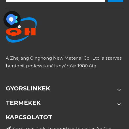
A Zhejiang Qinghong New Material Co., Ltd. a szerves
bentonit professzionális gyártója 1980 óta.
GYORSLINKEK
TERMÉKEK
KAPCSOLATOT
Zaoxi Ipari Park, Tianmushan Town, Lin'An City,
