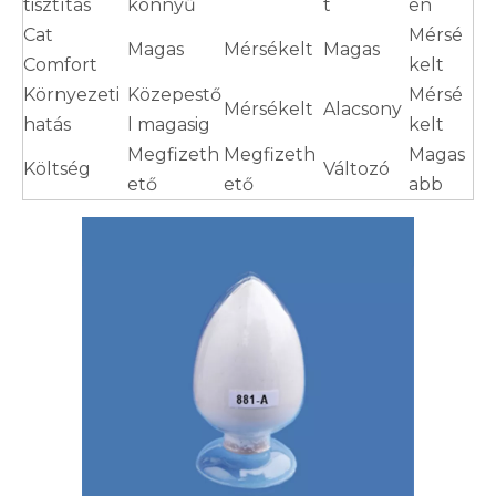
tisztítás
könnyű
t
en
Cat
Mérsé
Magas
Mérsékelt
Magas
Comfort
kelt
Környezeti
Közepestő
Mérsé
Mérsékelt
Alacsony
hatás
l magasig
kelt
Megfizeth
Megfizeth
Magas
Költség
Változó
ető
ető
abb