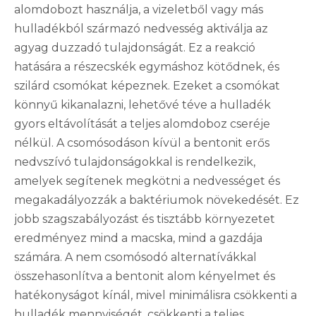
alomdobozt használja, a vizeletből vagy más
hulladékból származó nedvesség aktiválja az
agyag duzzadó tulajdonságát. Ez a reakció
hatására a részecskék egymáshoz kötődnek, és
szilárd csomókat képeznek. Ezeket a csomókat
könnyű kikanalazni, lehetővé téve a hulladék
gyors eltávolítását a teljes alomdoboz cseréje
nélkül. A csomósodáson kívül a bentonit erős
nedvszívó tulajdonságokkal is rendelkezik,
amelyek segítenek megkötni a nedvességet és
megakadályozzák a baktériumok növekedését. Ez
jobb szagszabályozást és tisztább környezetet
eredményez mind a macska, mind a gazdája
számára. A nem csomósodó alternatívákkal
összehasonlítva a bentonit alom kényelmet és
hatékonyságot kínál, mivel minimálisra csökkenti a
hulladék mennyiségét, csökkenti a teljes